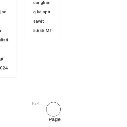
cangkan
jaa
g kelapa
sawit
a
5,655 MT
listi
gi
2024
Next
Page