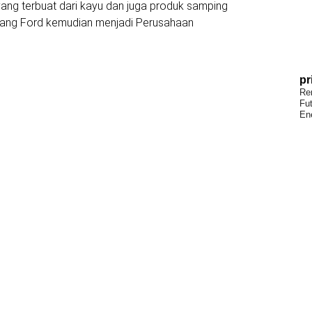
yang terbuat dari kayu dan juga produk samping
 Arang Ford kemudian menjadi Perusahaan
pr
Re
Fu
En