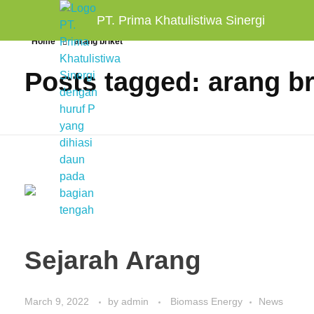
PT. Prima Khatulistiwa Sinergi
Home
arang briket
Posts tagged: arang br
Sejarah Arang
March 9, 2022
by
admin
Biomass Energy
News