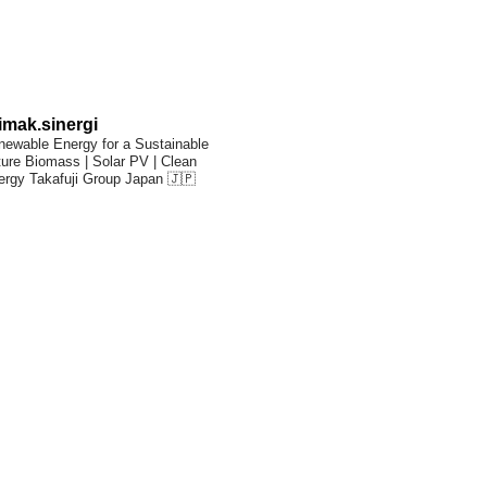
imak.sinergi
newable Energy for a Sustainable
ture
Biomass | Solar PV | Clean
ergy
Takafuji Group Japan 🇯🇵