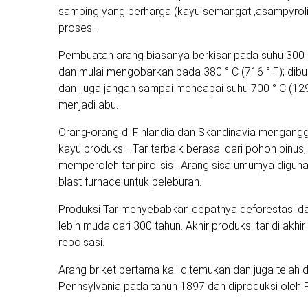
samping yang berharga (kayu semangat ,asampyroli
proses .
Pembuatan arang biasanya berkisar pada suhu 300 ° 
dan mulai mengobarkan pada 380 ° C (716 ° F); dibua
dan jjuga jangan sampai mencapai suhu 700 ° C (12
menjadi abu.
Orang-orang di Finlandia dan Skandinavia mengangg
kayu produksi . Tar terbaik berasal dari pohon pinu
memperoleh tar pirolisis . Arang sisa umumya digu
blast furnace untuk peleburan.
Produksi Tar menyebabkan cepatnya deforestasi dan i
lebih muda dari 300 tahun. Akhir produksi tar di akhi
reboisasi.
Arang briket pertama kali ditemukan dan juga telah
Pennsylvania pada tahun 1897 dan diproduksi oleh