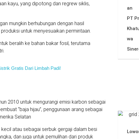
aan kayu, yang dipotong dan regrew siklis,
an
PT P
ngan mungkin berhubungan dengan hasil
Khatu
produksi untuk menyesuaikan permintaan.
wa
uk beralih ke bahan bakar fosil, terutama
Siner
ri.
istrik Gratis Dari Limbah Padi!
hun 2010 untuk mengurangi emisi karbon sebagai
membuat “baja hijau”, penggunaan arang sebagai
merika Selatan
kecil atau sebagai serbuk gergaji dalam besi
Lowo
angka, dan juga untuk pemulihan dari produk