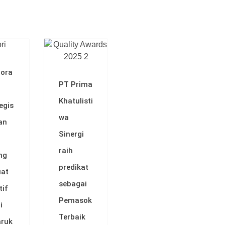
More News
bora
PT Prima
Khatulisti
egis
wa
an
Sinergi
raih
ng
predikat
uat
sebagai
tif
Pemasok
i
Terbaik
aruk