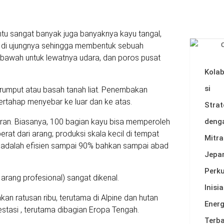
entu sangat banyak juga banyaknya kayu tangal,
u di ujungnya sehingga membentuk sebuah
 bawah untuk lewatnya udara, dan poros pusat
Kola
si
 rumput atau basah tanah liat. Penembakan
rtahap menyebar ke luar dan ke atas.
Strat
deng
ran. Biasanya, 100 bagian kayu bisa memperoleh
erat dari arang; produksi skala kecil di tempat
Mitra
r adalah efisien sampai 90% bahkan sampai abad
Jepa
Perk
 arang profesional) sangat dikenal.
Inisia
n ratusan ribu, terutama di Alpine dan hutan
Energ
stasi , terutama dibagian Eropa Tengah.
Terb