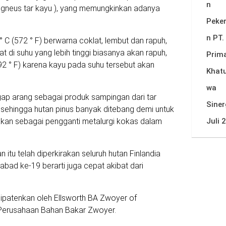
n
gneus tar kayu ), yang memungkinkan adanya
Peker
n PT.
C (572 ° F) berwarna coklat, lembut dan rapuh,
t di suhu yang lebih tinggi biasanya akan rapuh,
Prim
92 ° F) karena kayu pada suhu tersebut akan
Khatu
wa
ap arang sebagai produk sampingan dari tar
Siner
s, sehingga hutan pinus banyak ditebang demi untuk
Juli 
nakan sebagai pengganti metalurgi kokas dalam
tu telah diperkirakan seluruh hutan Finlandia
r abad ke-19 berarti juga cepat akibat dari
 dipatenkan oleh Ellsworth BA Zwoyer of
 Perusahaan Bahan Bakar Zwoyer.