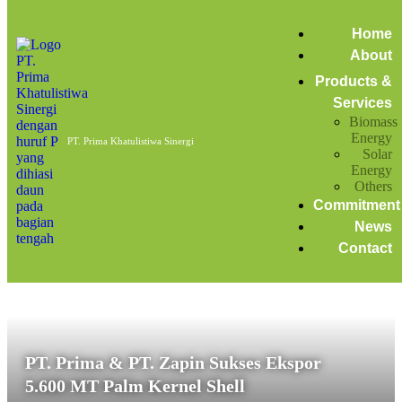
Home
bahan bakar fosil
Home
About
Posts tagged: bahan bakar fosil
Products &
Services
Biomass
Ekspor Cangkang Sawit 5.600 MT
Energy
PT. Prima Khatulistiwa Sinergi
Solar
March 19, 2024
Energy
by
admin
Biomass Energy
News
Others
Commitment
News
Contact
PT. Prima & PT. Zapin Sukses Ekspor
5.600 MT Palm Kernel Shell