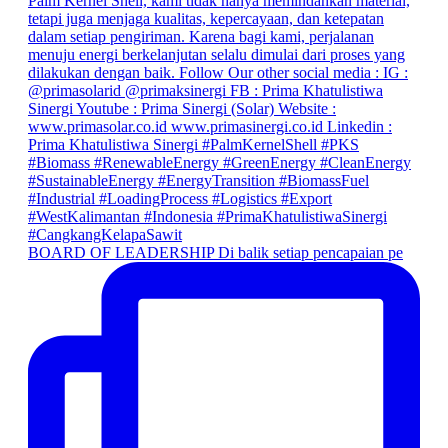
BOARD OF LEADERSHIP Di balik setiap pencapaian pe