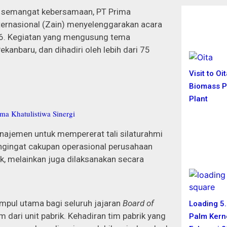
n semangat kebersamaan, PT Prima
nternasional (Zain) menyelenggarakan acara
026. Kegiatan yang mengusung tema
ekanbaru, dan dihadiri oleh lebih dari 75
Visit to Oi
Biomass 
Plant
ma Khatulistiwa Sinergi
najemen untuk mempererat tali silaturahmi
ngingat cakupan operasional perusahaan
itik, melainkan juga dilaksanakan secara
umpul utama bagi seluruh jajaran
Board of
Loading 5
m dari unit pabrik. Kehadiran tim pabrik yang
Palm Kerne