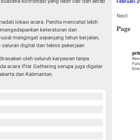
suasana koordinasi yang lebih cair dan akrab
Februari 
Next
dati lokasi acara. Panitia mencatat lebih
Page
tap mengedepankan keteraturan dan
rusial mengingat sepanjang tahun berjalan,
 saluran digital dan teknis pekerjaan.
pri
rasakan oleh seluruh karyawan tanpa
Ren
Fut
eda acara Iftar Gathering serupa juga digelar
Ene
 Jakarta dan Kalimantan.