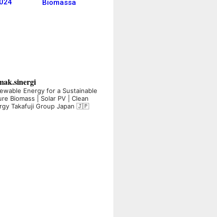
2024
Biomassa
mak.sinergi
ewable Energy for a Sustainable
ure
Biomass | Solar PV | Clean
rgy
Takafuji Group Japan 🇯🇵