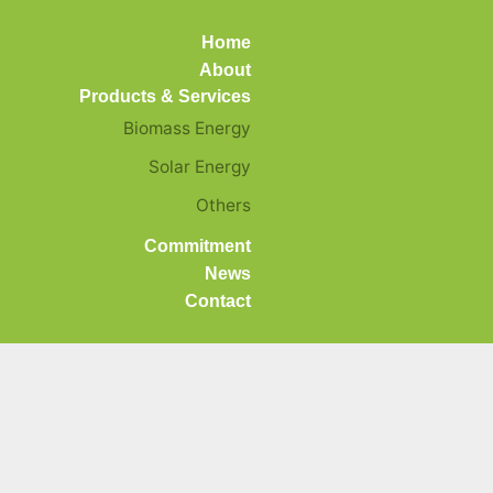
Home
About
Products & Services
Biomass Energy
Solar Energy
rnasional
Others
Commitment
News
Contact