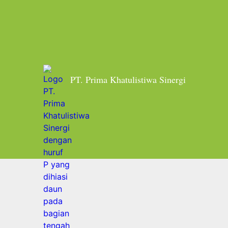
Home
Buka Puasa Bersama
Posts tagged: Buk
PT. Prima Khatulistiwa Sinergi
Iftar Gathering Team PT Prima Khatu
March 9, 2026
by
admin
News