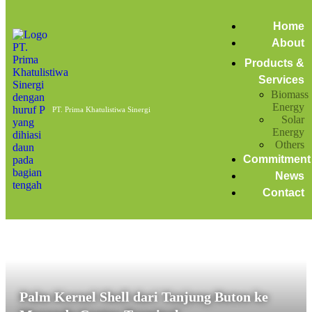
Home
efisiensi produksi
Home
About
Posts tagged: efisiensi produksi
Products &
Services
Biomass
Loading 5200 MT Palm Kernel Shell, Buton August
Energy
PT. Prima Khatulistiwa Sinergi
2024
Solar
Energy
Others
September 9, 2024
by
admin
Biomass Energy
News
Commitment
News
Contact
Palm Kernel Shell dari Tanjung Buton ke