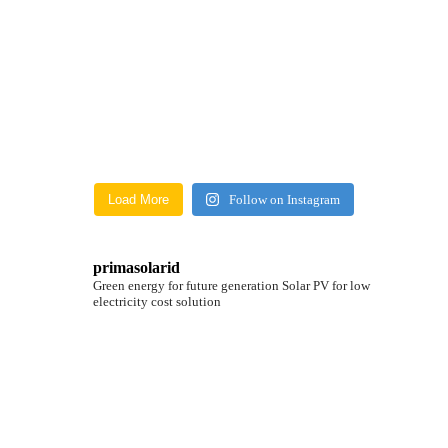
Load More
Follow on Instagram
primasolarid
Green energy for future generation
Solar PV for low
electricity cost solution