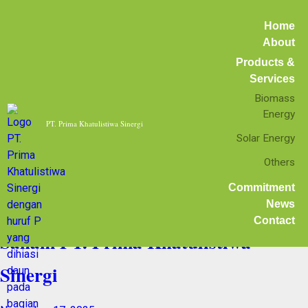
Home
Industri Energi Indonesia
Home
Posts tagged:
About
Products &
Industri Energi
Services
Biomass
Energy
Indonesia
PT. Prima Khatulistiwa Sinergi
Solar Energy
Others
Commitment
Takafuji Co., Ltd. Resmi Akuisisi
News
Contact
Saham PT. Prima Khatulistiwa
Sinergi