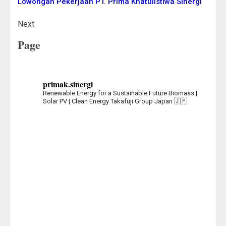
Lowongan Pekerjaan PT. Prima Khatulistiwa Sinergi
Next
Page
primak.sinergi
Renewable Energy for a Sustainable Future
Biomass |
Solar PV | Clean Energy
Takafuji Group Japan 🇯🇵