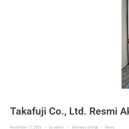
Takafuji Co., Ltd. Resmi A
November 17, 2025
by
admin
Biomass Energy
News