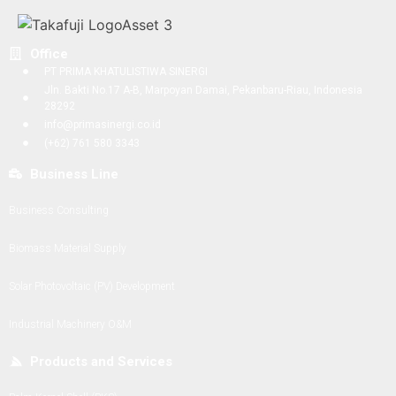
Office
PT PRIMA KHATULISTIWA SINERGI
Jln. Bakti No.17 A-B, Marpoyan Damai, Pekanbaru-Riau, Indonesia
28292
info@primasinergi.co.id
(+62) 761 580 3343
Business Line
Business Consulting
Biomass Material Supply
Solar Photovoltaic (PV) Development
Industrial Machinery O&M
Products and Services