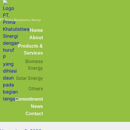
Home
Kunjungan ke stockpile
Posts tagged:
PT. Prima Khatulistiwa Sinergi
Kunjungan ke
Home
About
Products &
stockpile
Services
Biomass
Energy
Solar Energy
Jalan-jalan ke Stockpile Cangkang
Others
Sawit! Seperti Apa yang Ada di
Commitment
News
Dalamnya?
Contact