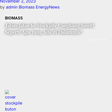
November 2, 2023
by
admin
Biomass Energy
News
BIOMASS
Jalan-jalan ke Stockpile Cangkang Sawit!
Seperti Apa yang Ada di Dalamnya?
Image – Prima