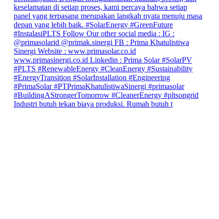
Industri butuh tekan biaya produksi. Rumah butuh t