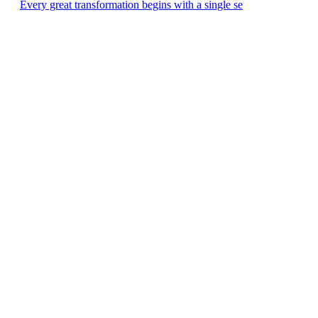
Every great transformation begins with a single se