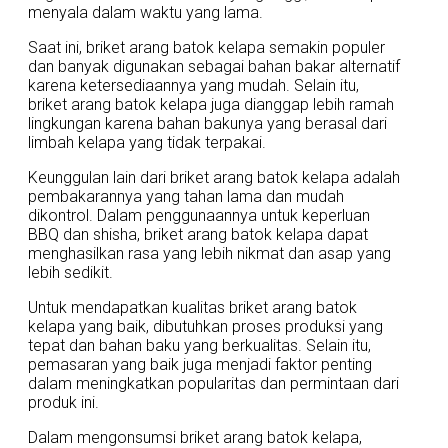
menyala dalam waktu yang lama.
Saat ini, briket arang batok kelapa semakin populer
dan banyak digunakan sebagai bahan bakar alternatif
karena ketersediaannya yang mudah. Selain itu,
briket arang batok kelapa juga dianggap lebih ramah
lingkungan karena bahan bakunya yang berasal dari
limbah kelapa yang tidak terpakai.
Keunggulan lain dari briket arang batok kelapa adalah
pembakarannya yang tahan lama dan mudah
dikontrol. Dalam penggunaannya untuk keperluan
BBQ dan shisha, briket arang batok kelapa dapat
menghasilkan rasa yang lebih nikmat dan asap yang
lebih sedikit.
Untuk mendapatkan kualitas briket arang batok
kelapa yang baik, dibutuhkan proses produksi yang
tepat dan bahan baku yang berkualitas. Selain itu,
pemasaran yang baik juga menjadi faktor penting
dalam meningkatkan popularitas dan permintaan dari
produk ini.
Dalam mengonsumsi briket arang batok kelapa,