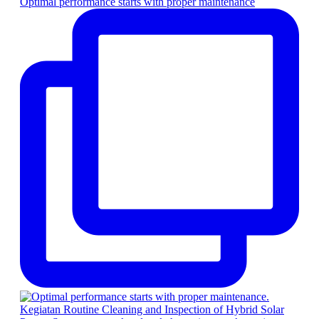
Optimal performance starts with proper maintenance