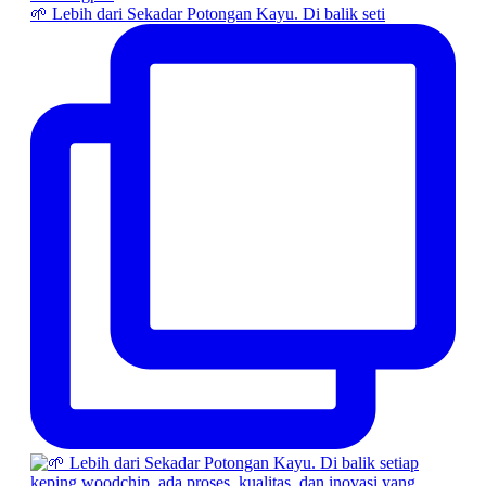
🌱 Lebih dari Sekadar Potongan Kayu. Di balik seti