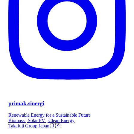
primak.sinergi
Renewable Energy for a Sustainable Future
Biomass | Solar PV | Clean Energy
Takafuji Group Japan 🇯🇵