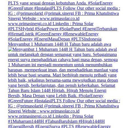
Menyambut 1 Muharram 1448 H Tahun baru adalah awa