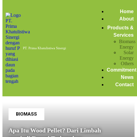
Home
pabrik pembuatan tahu
Home
About
Posts tagged: pabrik pembuatan tahu
Products &
Services
Biomass
Apa Itu Wood Pellet? Dari Limbah menjadi Energi
Energy
PT. Prima Khatulistiwa Sinergi
Terbarukan
Solar
Energy
Others
April 12, 2023
by
admin
Biomass Energy
News
Commitment
News
Contact
BIOMASS
Apa Itu Wood Pellet? Dari Limbah