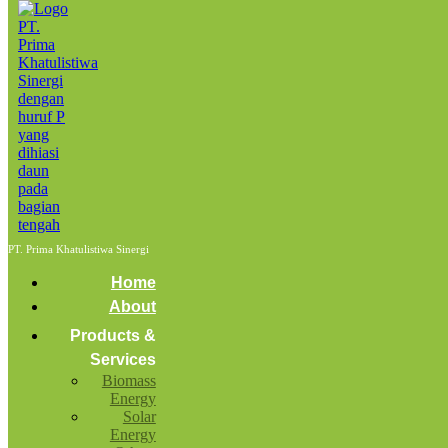
Home
pengawasan
Posts tagged: pengawasan
Arang
February 17, 2022
by
admin
Biomass Energy
News
BIOMASS
PT. Prima Khatulistiwa Sinergi
Temukan Fakta Menarik Mengenai
Home
Penggunaan Arang Sebagai Bahan Bakar
About
Alternatif!"
Products &
Services
Image by freepik.com
Biomass
Energy
Solar
Energy