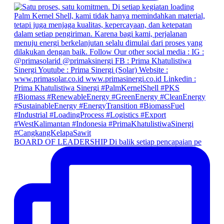
BOARD OF LEADERSHIP Di balik setiap pencapaian pe