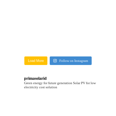
Load More
Follow on Instagram
primasolarid
Green energy for future generation
Solar PV for low
electricity cost solution