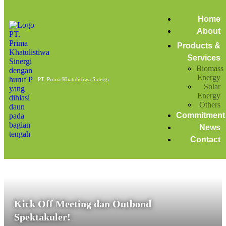
Home
solar PV development
Home
About
Posts tagged: solar PV development
Products &
Services
Biomass
Kickoff Meeting dan Outbond Spektakuler!
Energy
PT. Prima Khatulistiwa Sinergi
Solar
February 15, 2024
Energy
by
admin
News
Others
Commitment
News
Contact
Kick Off Meeting dan Outbond
Spektakuler!