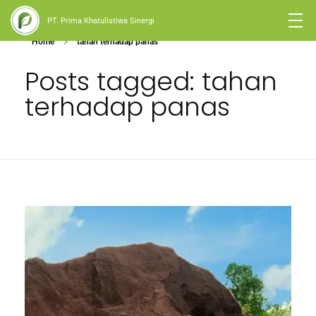
PT. Prima Khatulistiwa Sinergi
Home
tahan terhadap panas
Posts tagged: tahan
terhadap panas