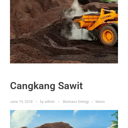
Cangkang Sawit
June 19, 2018
by
admin
Biomass Energy
News