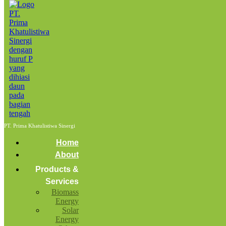
Home
Aceh
Posts tagged: Aceh
Mengenal Buah Kelapa Sawit
March 18, 2022
by
admin
Biomass Energy
News
BIOMASS
PT. Prima Khatulistiwa Sinergi
Mengenal Buah Kelapa Sawit
Home
About
Products &
Services
Biomass
Energy
Solar
Energy