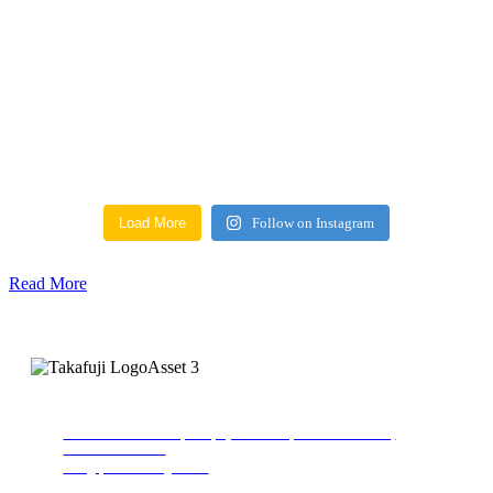
Load More
Follow on Instagram
Read More
Group Company of
Office
PT PRIMA KHATULISTIWA SINERGI
Jln. Bakti No.17 A-B, Marpoyan Damai, Pekanbaru-Riau,
Indonesia 28292
info@primasinergi.co.id
(+62) 761 580 3343