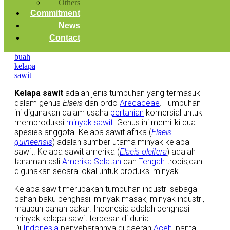
Others
Commitment
News
Contact
Kelapa sawit
adalah jenis tumbuhan yang termasuk
dalam genus
Elaeis
dan ordo
Arecaceae
. Tumbuhan
ini digunakan dalam usaha
pertanian
komersial untuk
memproduksi
minyak sawit
. Genus ini memiliki dua
spesies anggota. Kelapa sawit afrika (
Elaeis
guineensis
) adalah sumber utama minyak kelapa
sawit. Kelapa sawit amerika (
Elaeis oleifera
) adalah
tanaman asli
Amerika Selatan
dan
Tengah
tropis,dan
digunakan secara lokal untuk produksi minyak.
Kelapa sawit merupakan tumbuhan industri sebagai
bahan baku penghasil minyak masak, minyak industri,
maupun bahan bakar. Indonesia adalah penghasil
minyak kelapa sawit terbesar di dunia.
Di
Indonesia
penyebarannya di daerah
Aceh
, pantai