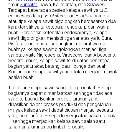
timur
Sumatra
, Jawa, Kalimantan, dan Sulawesi.
Terdapat beberapa spesies kelapa sawit yaitu
E.
guineensis
Jacq.
, E. oleifera
, dan
E. odora
. Varietas
atau tipe kelapa sawit digolongkan berdasarkan dua
karakteristik yaitu ketebalan endokarp dan warna
buah. Berdsarkn ketebalan endokarpnya, kelapa
sawit digolongkan menjadi tiga varietas yaitu Dura,
Pisifera, dan Tenera, sedangkan menurut warna
buahnya, kelapa sawit digolongkan menjadi tiga
varietas yaitu Nigrescens, Virescens, dan Albescens.
Secara umum, kelapa sawit terdiri atas beberapa
bagian yaitu akar, batang, daun, bunga dan buah.
Bagian dari kelapa sawit yang dilolah menjadi minyak
adalah buah
Tanaman kelapa sawit sangatlah produktif. Setiap
bagiannya dapat dimanfaatkan sehingga tidak ada
yang terbuang. Bahkan produk turunan yang
dihasilkan dalam proses produksi dan pengolahan
minyak kelapa sawit dapat diubah menjadi sesuatu
yang bermanfaat – seperti energi atau pakan ternak
– sehingga menjadikan kelapa sawit salah satu
tanaman alami tanpa limbah produksi.