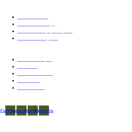
Business Line
Business Consulting
Biomass Material Supply
Solar Photovoltaic (PV) Development
Industrial Machinery O&M
Products and Services
Palm Kernel Shell (PKS)
PKS Charcoal
Coconut Shell Charcoal
Wood Charcoal
Solar Photovoltaic
Follow Us
Connect with us on social media
Facebook
Instagram
Youtube
Linkedin
© PT PRIMA KHATULISTIWA SINERGI 2019 – 2026