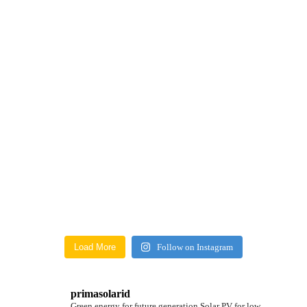
Load More
Follow on Instagram
primasolarid
Green energy for future generation
Solar PV for low