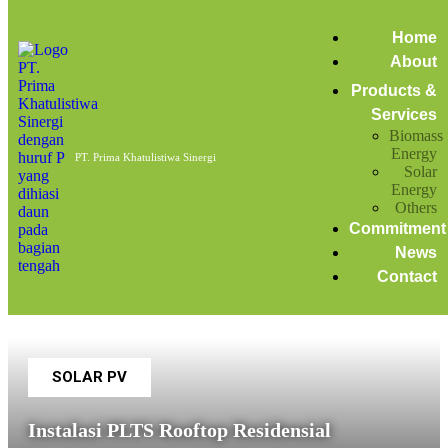
Home
investasi
Home
About
Posts tagged: investasi
Products &
Services
Biomass
PLTS Rooftop Residential
Energy
PT. Prima Khatulistiwa Sinergi
Solar
February 17, 2022
Energy
by
admin
with
No Comment
News
Solar Energy
Others
Commitment
News
Contact
SOLAR PV
Instalasi PLTS Rooftop Residensial