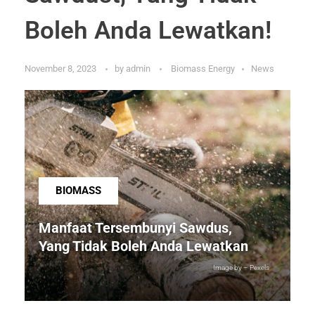
Boleh Anda Lewatkan!
November 8, 2023
by
admin
Biomass Energy
News
BIOMASS
Manfaat Tersembunyi Sawdus,
Yang Tidak Boleh Anda Lewatkan
Image by – Pexels