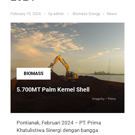
February 15, 2024
by
admin
Biomass Energy
News
BIOMASS
5.700MT Palm Kernel Shell
Image by – Prima
Pontianak, Februari 2024 – PT. Prima
Khatulistiwa Sinergi dengan bangga