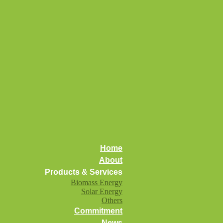
ng Kelapa Sawit
Screening
Home
About
Image by Prima
Products & Services
Biomass Energy
Solar Energy
Others
Commitment
News