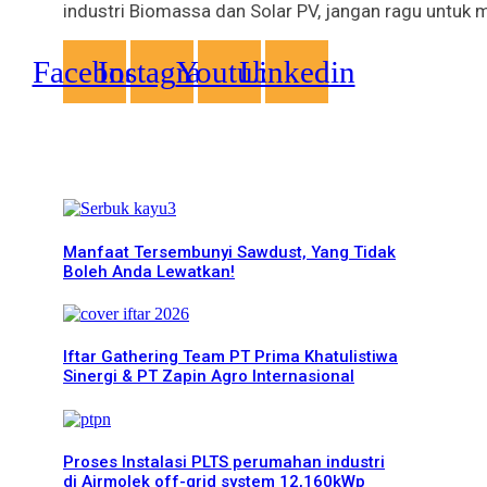
industri Biomassa dan Solar PV, jangan ragu untuk 
Facebook
Instagram
Youtube
Linkedin
More News
Manfaat Tersembunyi Sawdust, Yang Tidak
Boleh Anda Lewatkan!
Iftar Gathering Team PT Prima Khatulistiwa
Sinergi & PT Zapin Agro Internasional
Proses Instalasi PLTS perumahan industri
di Airmolek off-grid system 12,160kWp