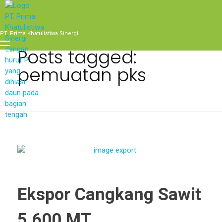
Home
pemuatan pks
PT. Prima Khatulistiwa Sinergi
Posts tagged:
pemuatan pks
Ekspor Cangkang Sawit
5.600 MT