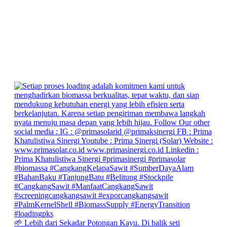
🌱 Lebih dari Sekadar Potongan Kayu. Di balik seti