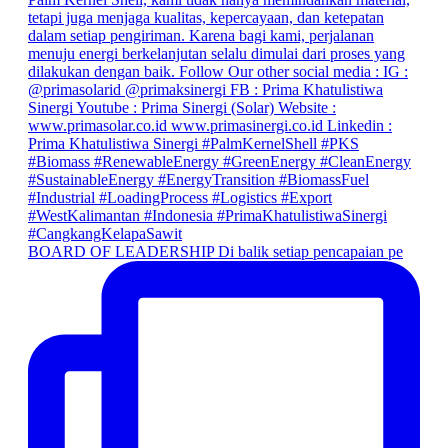
BOARD OF LEADERSHIP Di balik setiap pencapaian pe