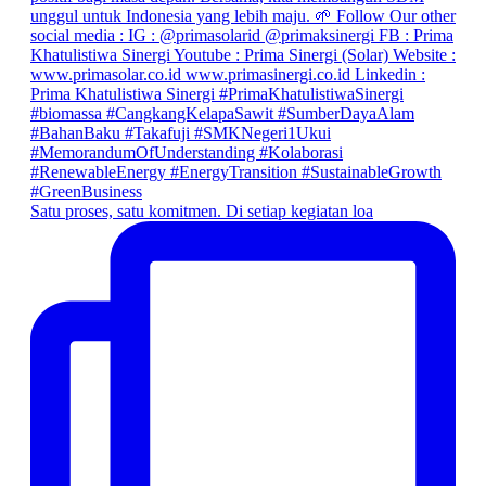
Satu proses, satu komitmen. Di setiap kegiatan loa