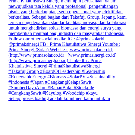
Setiap proses loading adalah komitmen kami untuk m