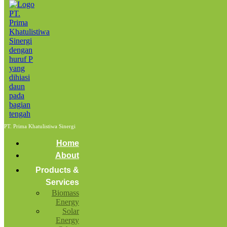
Home
produksi
Posts tagged: produksi
Ekspor Cangkang Sawit 5.600 MT
March 19, 2024
by
admin
Biomass Energy
News
PT. Prima Khatulistiwa Sinergi
PT. Prima & PT. Zapin Sukses Ekspor
Home
5.600 MT Palm Kernel Shell
About
Image by Prima
Products &
Services
Biomass
Energy
Solar
Energy