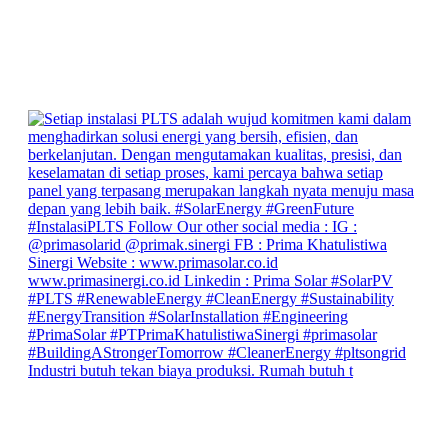
Industri butuh tekan biaya produksi. Rumah butuh t