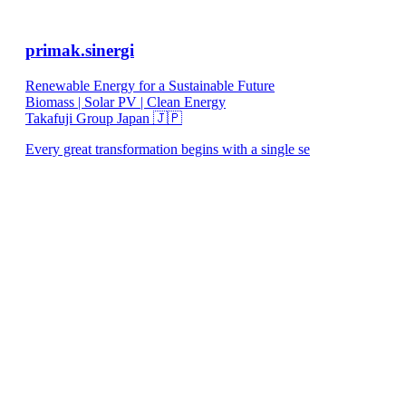
primak.sinergi
Renewable Energy for a Sustainable Future
Biomass | Solar PV | Clean Energy
Takafuji Group Japan 🇯🇵
Every great transformation begins with a single se