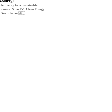
.sinergi
le Energy for a Sustainable
iomass | Solar PV | Clean Energy
i Group Japan 🇯🇵