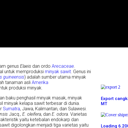
alam genus
Elaeis
dan ordo
Arecaceae
.
al untuk memproduksi
minyak sawit
. Genus ini
is guineensis
) adalah sumber utama minyak
lah tanaman asli
Amerika
ntuk produksi minyak.
han baku penghasil minyak masak, minyak
Export cangk
l minyak kelapa sawit terbesar di dunia.
MT
ur
Sumatra
, Jawa, Kalimantan, dan Sulawesi.
nsis
Jacq.
, E. oleifera
, dan
E. odora
. Varietas
akteristik yaitu ketebalan endokarp dan
wit digolongkan menjadi tiga varietas yaitu
Loading 6.20