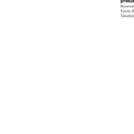
primak
Renewab
Future
B
Takafuj