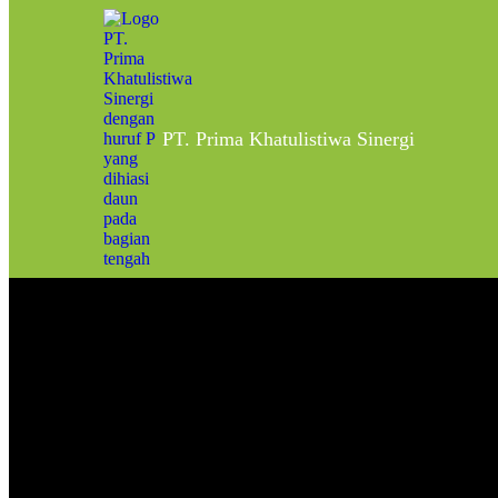
Home
Virescens
Posts tagged: Virescens
PT. Prima Khatulistiwa Sinergi
Mengenal Buah Kelapa Sawit
March 18, 2022
by
admin
Biomass Energy
News