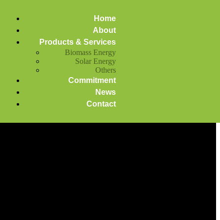
Home
About
Products & Services
Biomass Energy
Solar Energy
Others
Commitment
News
Contact