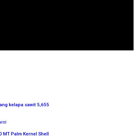
More News
ang kelapa sawit 5,655
0 MT Palm Kernel Shell